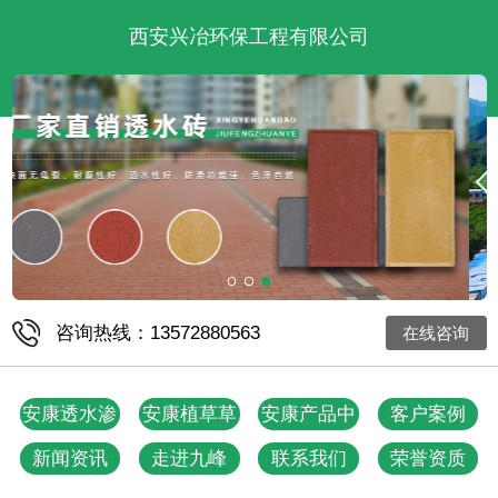
西安兴冶环保工程有限公司
咨询热线：13572880563
在线咨询
安康透水渗
安康植草草
安康产品中
客户案例
水砖
坪砖
心
新闻资讯
走进九峰
联系我们
荣誉资质