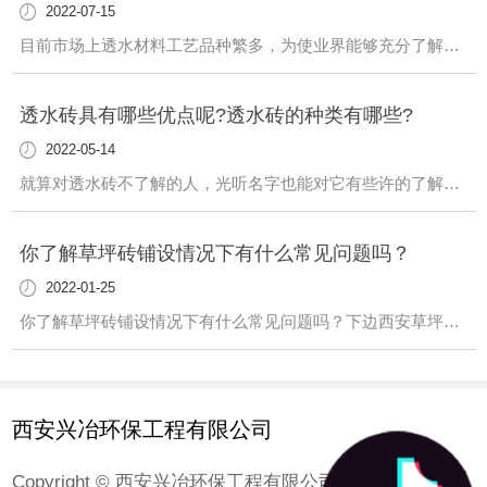
2022-07-15
目前市场上透水材料工艺品种繁多，为使业界能够充分了解这种材料，针对国内市场状况，现分析如下：一、透水砖分类目前市场透水砖分两大类：“烧制产品”和“非烧产品”。（一）、烧制产品1 、分类：高温高压产品和...
透水砖具有哪些优点呢?透水砖的种类有哪些?
2022-05-14
就算对透水砖不了解的人，光听名字也能对它有些许的了解，由于透水砖能够吸收水分而被广泛用于城市道路改造中，那么，透水砖具有哪些优点呢?透水砖的种类有哪些?具体的相关内容下面一起来看看吧。就算对透水砖不了...
你了解草坪砖铺设情况下有什么常见问题吗？
2022-01-25
你了解草坪砖铺设情况下有什么常见问题吗？下边西安草坪砖瓦厂家讲给你听：1、草坪铺设前须开展基本夯实，草坪铺设前， 底土不可以有凸凹，尽可能选用卷铺草坪。草坪于灌木丛或地被植物栽种地区的界限须预埋10cm的截水沟。(针对草坪铺设地区设计标高及排水管道一定要开展提升考虑到，防止产生烂泥塘)2、草坪栽种前，基土内不可有石头、...
西安兴冶环保工程有限公司
Copyright © 西安兴冶环保工程有限公司