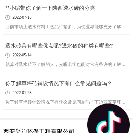
**小编带你了解一下陕西透水砖的分类
2022-07-15
目前市场上透水材料工艺品种繁多，为使业界能够充分了解这种材料，针对国内市场状况，现分析如下：一、透水砖分类目前市场透水砖分两大类：“烧制产品”和“非烧产品”。（一）、烧制产品1 、分类：高温高压产品和...
透水砖具有哪些优点呢?透水砖的种类有哪些?
2022-05-14
就算对透水砖不了解的人，光听名字也能对它有些许的了解，由于透水砖能够吸收水分而被广泛用于城市道路改造中，那么，透水砖具有哪些优点呢?透水砖的种类有哪些?具体的相关内容下面一起来看看吧。就算对透水砖不了...
你了解草坪砖铺设情况下有什么常见问题吗？
2022-01-25
你了解草坪砖铺设情况下有什么常见问题吗？下边西安草坪砖瓦厂家讲给你听：1、草坪铺设前须开展基本夯实，草坪铺设前， 底土不可以有凸凹，尽可能选用卷铺草坪。草坪于灌木丛或地被植物栽种地区的界限须预埋10cm的截水沟。(针对草坪铺设地区设计标高及排水管道一定要开展提升考虑到，防止产生烂泥塘)2、草坪栽种前，基土内不可有石头、...
西安兴冶环保工程有限公司