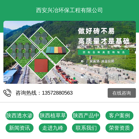
西安兴冶环保工程有限公司
咨询热线：13572880563
在线咨询
陕西透水渗
陕西植草草
陕西产品中
客户案例
水砖
坪砖
心
新闻资讯
走进九峰
联系我们
荣誉资质