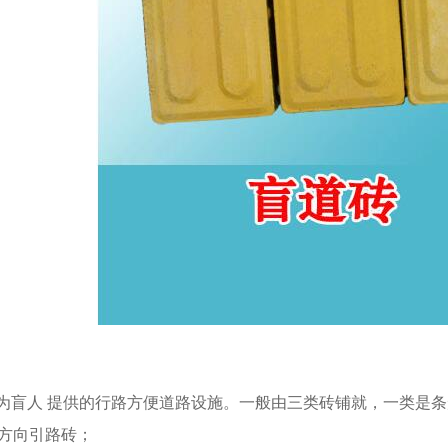
水砖
灰色渗水砖
为盲人 提供的行路方便道路设施。一般由三类砖铺就，一类是
方向引路砖；