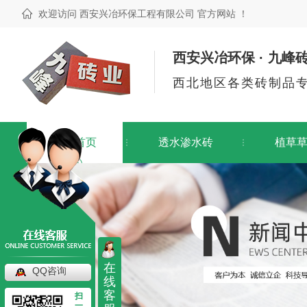
欢迎访问 西安兴冶环保工程有限公司 官方网站 ！
西安兴冶环保 · 九峰
西北地区各类砖制品
网站首页
透水渗水砖
植草
在
QQ咨询
线
客
扫
一