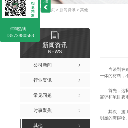
服
扫
更
当前位置：
首页
>
新闻资讯
>
其他
精
彩
咨询热线：
13572880563
新闻资讯
NEWS
公司新闻
当谈到在
一体的材料，
行业资讯
首先，选
常见问题
需求和项目要
时事聚焦
其次，施
明显的障碍物
其他