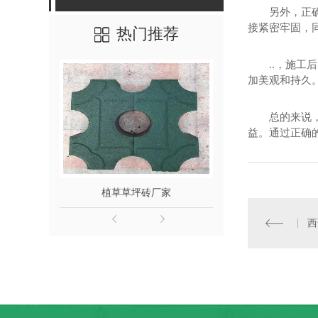
另外，正
接紧密牢固，同
热门推荐
..，施
加美观和持久
总的来说
益。通过正确
植草草坪砖厂家
红色渗
西