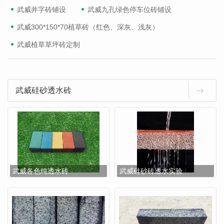
武威井字砖铺设
武威九孔绿色停车位砖铺设
武威300*150*70植草砖（红色、深灰、浅灰）
武威植草草坪砖定制
武威硅砂透水砖
武威各色纯透水砖
武威硅砂砖透水实验